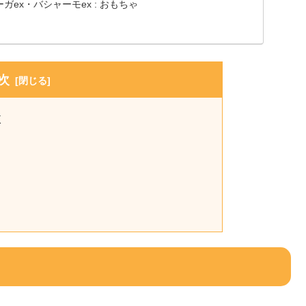
イオーガex・バシャーモex : おもちゃ
次
X