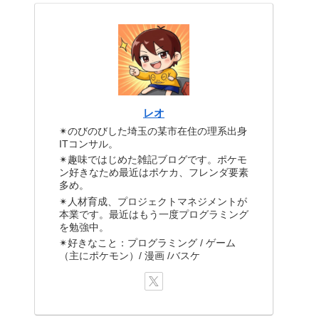
レオ
✴のびのびした埼玉の某市在住の理系出身
ITコンサル。
✴趣味ではじめた雑記ブログです。ポケモ
ン好きなため最近はポケカ、フレンダ要素
多め。
✴人材育成、プロジェクトマネジメントが
本業です。最近はもう一度プログラミング
を勉強中。
✴好きなこと：プログラミング / ゲーム
（主にポケモン）/ 漫画 /バスケ