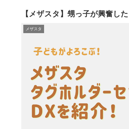
【メザスタ】甥っ子が興奮した
メザスタ