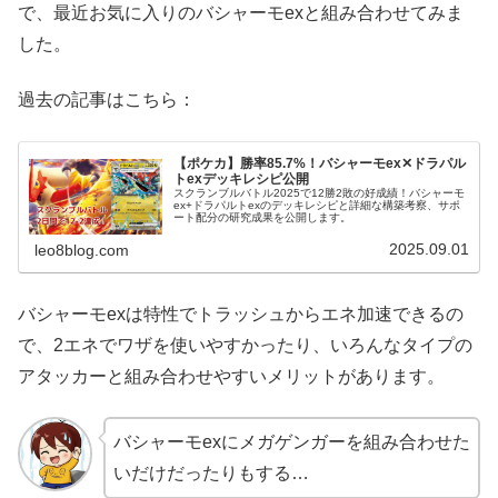
で、最近お気に入りのバシャーモexと組み合わせてみま
した。
過去の記事はこちら：
【ポケカ】勝率85.7%！バシャーモex✕ドラパル
トexデッキレシピ公開
スクランブルバトル2025で12勝2敗の好成績！バシャーモ
ex+ドラパルトexのデッキレシピと詳細な構築考察、サポ
ート配分の研究成果を公開します。
2025.09.01
leo8blog.com
バシャーモexは特性でトラッシュからエネ加速できるの
で、2エネでワザを使いやすかったり、いろんなタイプの
アタッカーと組み合わせやすいメリットがあります。
バシャーモexにメガゲンガーを組み合わせた
いだけだったりもする…