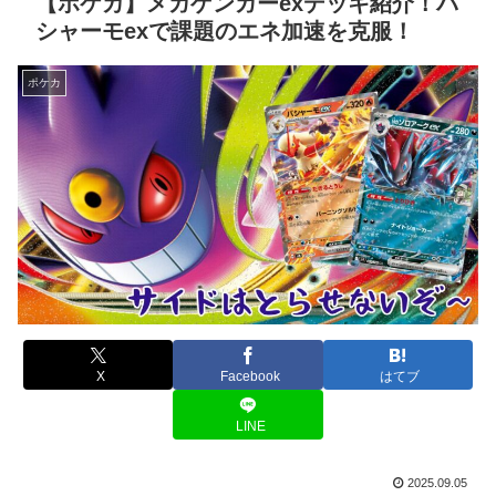
【ポケカ】メガゲンガーexデッキ紹介！バ
シャーモexで課題のエネ加速を克服！
ポケカ
X
Facebook
はてブ
LINE
2025.09.05