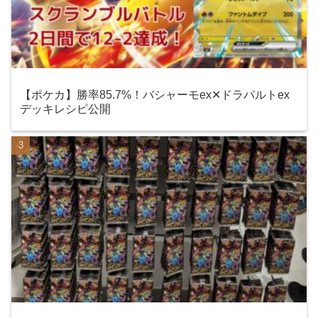
【ポケカ】勝率85.7%！バシャーモex✕ドラパルトex
デッキレシピ公開