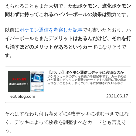
えられることもまた大切で、
たねポケモン、進化ポケモン
問わずに持ってこれるハイパーボールの効果は強力
です。
以前に
ポケモン通信を考察した記事
でも書いたとおり、ハ
イパーボールもまた
デメリットはあるんだけど、それを打
ち消すほどのメリットがあるというカード
になりそうで
す。
【ポケカ】ポケモン通信はデッキに必須なのか
ポケモンカードのデッキ構築の考察記事です。カードの価
格が高騰しデッキに必須級のカードですら気軽に買い求め
られないことから、多くのデッキに採用されているポケモ
ン通信はデッキに必ず入れる必要があるのかを考察してい
ます。
2021.06.17
leo8blog.com
それはすなわち何も考えずに4枚デッキに積むべきではな
く、デッキによって枚数を調整すべきカードとも言えそ
う。