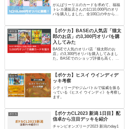
がんばリーリエのカードを求めて、福福
トレカ通販店さんの1口10,000円のオリ
パを購入しました。全100口の中からポ
ケカ界のスーパーヒロインを手に入れる
ことができたのでしょうか。
【ポケカ】BASEの人気店「猫太
ポケカ
郎のお店」の3,300円オリパを購
入してみた
BASEで人気のオリパ店「猫太郎のお
店」の3,300円オリパを購入してみまし
た。BASEでのショップ評価も高く、演
出ありで開封も楽しめるオリパでした。
【ポケカ】ヒスイ ウインディデ
ポケカ
ッキ考察
シティリーグやジムバトルで猛威を振る
っている《ヒスイ ウインディ》を考察し
ます。
【ポケカCL2023 新潟 1日目】配
ポケカ
信卓から注目デッキを紹介
チャンピオンズリーグ2023 新潟のday1