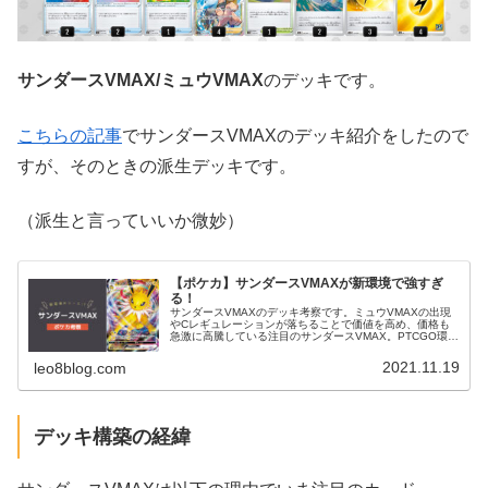
サンダースVMAX/ミュウVMAX
のデッキです。
こちらの記事
でサンダースVMAXのデッキ紹介をしたので
すが、そのときの派生デッキです。
（派生と言っていいか微妙）
【ポケカ】サンダースVMAXが新環境で強すぎ
る！
サンダースVMAXのデッキ考察です。ミュウVMAXの出現
やCレギュレーションが落ちることで価値を高め、価格も
急激に高騰している注目のサンダースVMAX。PTCGO環境
で実践してみた感想も合わせて紹介しています。
2021.11.19
leo8blog.com
デッキ構築の経緯