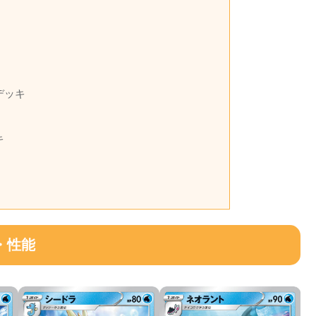
デッキ
キ
・性能