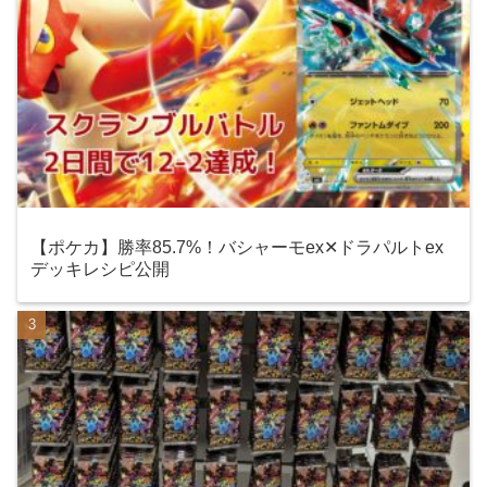
【ポケカ】勝率85.7%！バシャーモex✕ドラパルトex
デッキレシピ公開