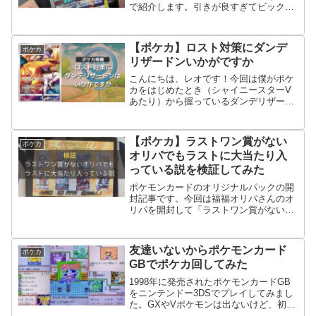
で紹介します。引きが良すぎてビックリ
しました。
【ポケカ】ロスト対策にダンデ
ポケカ
リザードンいかがですか
こんにちは、レオです！今回は僕がポケ
カをはじめたとき（シャイニースターV
あたり）から握っているダンデリザード
ンデッキについて、ロスト環境の中で戦
えるのか再度検討していきたいと思いま
す。なぜいまダンデリザードンなのかCL
【ポケカ】ラストワン賞がない
ポケカ
横浜2023でのギラテ...
オリパでもラストに大当たり入
っている説を検証してみた
ポケモンカードのオリジナルパックの開
封記事です。今回は福福オリパさんのオ
リパを開封して「ラストワン賞がないオ
リパでもラストに大当たり入っている
説」を検証してみました。
友達いないからポケモンカード
ポケカ
GBでポケカ回してみた
1998年に発売されたポケモンカードGB
をニンテンドー3DSでプレイしてみまし
た。GXやVポケモンは出ないけど、初期
のポケモンカードも面白さ盛りだくさん