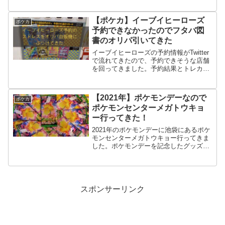
です！リモートポケカできなくてもゲー
ムなら簡単にポケカを楽しめますよ。
【ポケカ】イーブイヒーローズ
ポケカ
予約できなかったのでフタバ図
書のオリパ引いてきた
イーブイヒーローズの予約情報がTwitter
で流れてきたので、予約できそうな店舗
を回ってきました。予約結果とトレカも
扱っているフタバ図書の1000円自販機オ
リパを引いてきました。
【2021年】ポケモンデーなので
ポケカ
ポケモンセンターメガトウキョ
ー行ってきた！
2021年のポケモンデーに池袋にあるポケ
モンセンターメガトウキョー行ってきま
した。ポケモンデーを記念したグッズが
あるのでしょうか。ポケモンカードの
「仰天のボルテッカー」も入荷していた
ので購入して開封結果も報告します。
スポンサーリンク