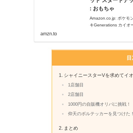
ット スタートデッキ
: おもちゃ
Amazon.co.jp
キGenerations カ
amzn.to
目
シャイニースターVを求めてイ
1店舗目
2店舗目
1000円の自販機オリパに挑戦！
仰天のボルテッカーを見つけた
まとめ