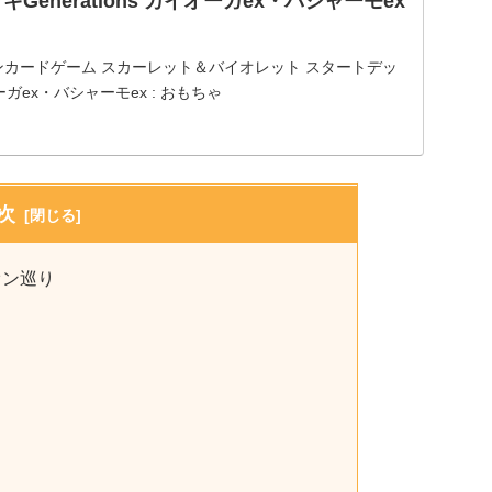
Generations カイオーガex・バシャーモex
: ポケモンカードゲーム スカーレット＆バイオレット スタートデッ
イオーガex・バシャーモex : おもちゃ
次
オン巡り
！