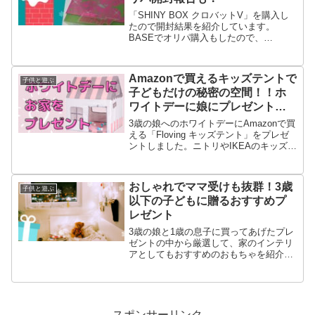
「SHINY BOX クロバットV」を購入し
たので開封結果を紹介しています。
BASEでオリパ購入もしたので、
「SHINY BOX クロバットV」について
くるシャイニースターVの開封と合わせ
て、クリスマスにポケモンカード初心者
Amazonで買えるキッズテントで
子供と遊ぶ
に軌跡が起こるのか見てみてください。
子どもだけの秘密の空間！！ホ
ワイトデーに娘にプレゼントし
てみた。
3歳の娘へのホワイトデーにAmazonで買
える「Floving キッズテント」をプレゼ
ントしました。ニトリやIKEAのキッズテ
ントより家っぽさがあるので、小さい子
どもの自分のお家がほしいを叶えてあげ
るのに最適でした。価格も安くておすす
おしゃれでママ受けも抜群！3歳
子供と遊ぶ
めです。
以下の子どもに贈るおすすめプ
レゼント
3歳の娘と1歳の息子に買ってあげたプレ
ゼントの中から厳選して、家のインテリ
アとしてもおすすめのおもちゃを紹介し
ています。男の子にも女の子にもおすす
めのアイテムばかりなので、2020年のク
リスマスプレゼントとしても参考になる
と思います。
スポンサーリンク