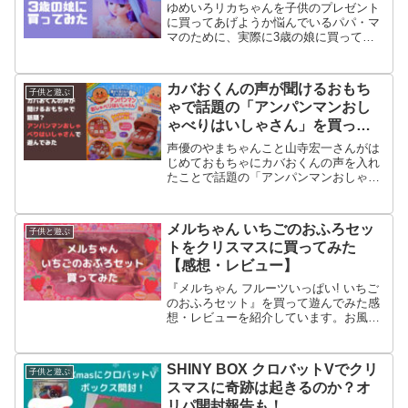
ゆめいろリカちゃんを子供のプレゼント
に買ってあげようか悩んでいるパパ・マ
マのために、実際に3歳の娘に買って遊
んでみた感想を紹介していきます。遊ん
でみて良かった点、いまいちだった点を
レビューしてますので、購入前の参考に
カバおくんの声が聞けるおもち
子供と遊ぶ
してみてください。
ゃで話題の「アンパンマンおし
ゃべりはいしゃさん」を買って
みた【感想・レビュー】
声優のやまちゃんこと山寺宏一さんがは
じめておもちゃにカバおくんの声を入れ
たことで話題の「アンパンマンおしゃべ
りはいしゃさん」を買ってみました。1
歳の息子でも遊べて、音に合わせて楽し
く歯磨き遊びができるおもちゃでした。
メルちゃん いちごのおふろセッ
子供と遊ぶ
トをクリスマスに買ってみた
【感想・レビュー】
『メルちゃん フルーツいっぱい! いちご
のおふろセット』を買って遊んでみた感
想・レビューを紹介しています。お風呂
の中でお湯をかけるか、水をかけるかで
簡単に髪色を変えることができ、お風呂
出た後のお世話アイテムも豊富なので、
SHINY BOX クロバットVでクリ
子供と遊ぶ
3歳の女の子のおもちゃとしてはおすす
スマスに奇跡は起きるのか？オ
めできるものになってました。
リパ開封報告も！