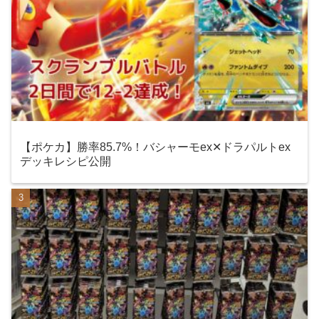
【ポケカ】勝率85.7%！バシャーモex✕ドラパルトex
デッキレシピ公開