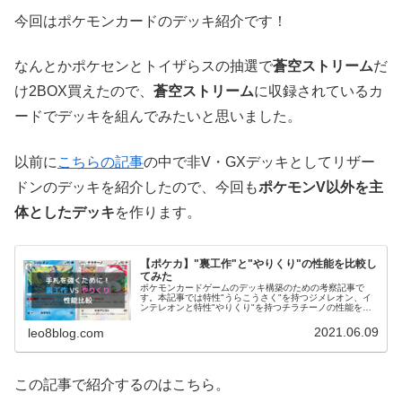
今回はポケモンカードのデッキ紹介です！
なんとかポケセンとトイザらスの抽選で
蒼空ストリーム
だ
け2BOX買えたので、
蒼空ストリーム
に収録されているカ
ードでデッキを組んでみたいと思いました。
以前に
こちらの記事
の中で非V・GXデッキとしてリザー
ドンのデッキを紹介したので、今回も
ポケモンV以外を主
体としたデッキ
を作ります。
【ポケカ】"裏工作"と"やりくり"の性能を比較し
てみた
ポケモンカードゲームのデッキ構築のための考察記事で
す。本記事では特性"うらこうさく"を持つジメレオン、イ
ンテレオンと特性"やりくり"を持つチラチーノの性能を比
較しています。
2021.06.09
leo8blog.com
この記事で紹介するのはこちら。