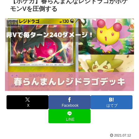
【ポケカ】春らんまんなレジドラゴがポケ
モンVを圧倒する
ポケカ
X
Facebook
はてブ
LINE
2021.07.12