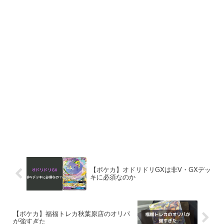
【ポケカ】オドリドリGXは非V・GXデッ
キに必須なのか
【ポケカ】福福トレカ秋葉原店のオリパ
が強すぎた