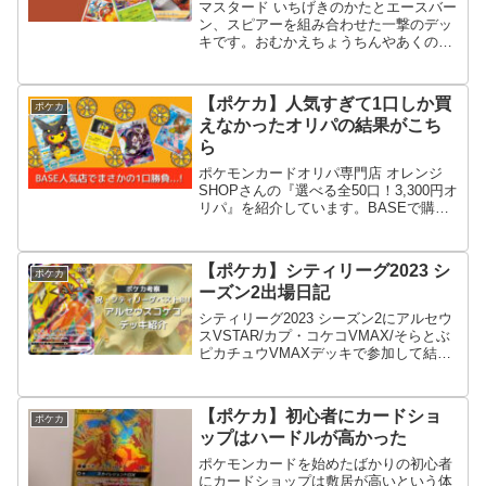
マスタード いちげきのかたとエースバー
ン、スピアーを組み合わせた一撃のデッ
キです。おむかえちょうちんやあくの塔
で連撃よりマスタードを使いやすいの
で、ハイパーボール再録後の環境で期待
できます。
【ポケカ】人気すぎて1口しか買
ポケカ
えなかったオリパの結果がこち
ら
ポケモンカードオリパ専門店 オレンジ
SHOPさんの『選べる全50口！3,300円オ
リパ』を紹介しています。BASEで購入
できるオリパショップで「ポンチョ ピカ
チュウ」、「ボスごっこピカチュウ」、
「ルザミーネSR」等当たりが豪華なオリ
【ポケカ】シティリーグ2023 シ
ポケカ
パでした。
ーズン2出場日記
シティリーグ2023 シーズン2にアルセウ
スVSTAR/カプ・コケコVMAX/そらとぶ
ピカチュウVMAXデッキで参加して結果
はベスト8でした。優勝には届かなかっ
たもののデッキレシピと当日のマッチン
グ、練習方法を紹介します。
【ポケカ】初心者にカードショ
ポケカ
ップはハードルが高かった
ポケモンカードを始めたばかりの初心者
にカードショップは敷居が高いという体