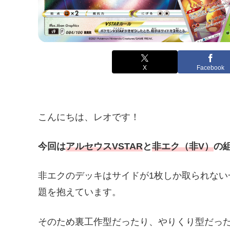
X
Facebook
こんにちは、レオです！
今回は
アルセウスVSTAR
と
非エク（非V）
の
非エクのデッキはサイドが1枚しか取られな
題を抱えています。
そのため裏工作型だったり、やりくり型だっ