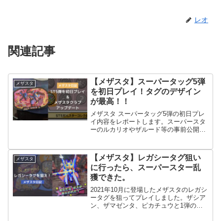
レオ
関連記事
【メザスタ】スーパータッグ5弾
メザスタ
を初日プレイ！タグのデザイン
が最高！！
メザスタ スーパータッグ5弾の初日プレ
イ内容をレポートします。スーパースタ
ーのルカリオやザルード等の事前公開さ
れていないタグの情報やメザスタクラブ
のアップデートも紹介しています。
【メザスタ】レガシータグ狙い
メザスタ
に行ったら、スーパースター乱
獲できた。
2021年10月に登場したメザスタのレガシ
ータグを狙ってプレイしました。ザシア
ン、ザマゼンタ、ピカチュウと1弾のス
ーパースターが新しいデザインで帰って