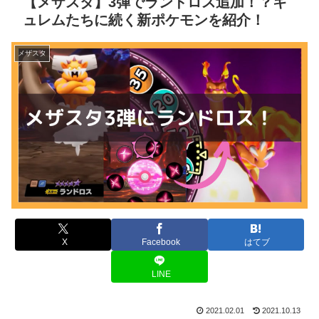
【メザスタ】3弾でランドロス追加！？キ
ュレムたちに続く新ポケモンを紹介！
メザスタ
X
Facebook
はてブ
LINE
2021.02.01
2021.10.13