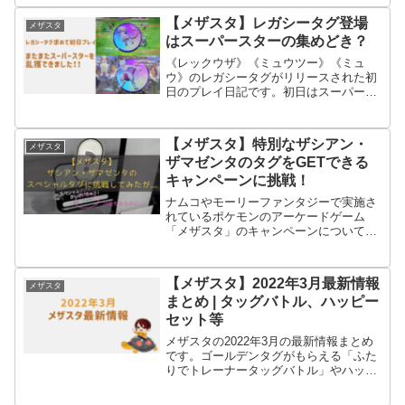
きたレガシータグをゲットするためのプ
レイ日記です。
【メザスタ】レガシータグ登場
メザスタ
はスーパースターの集めどき？
《レックウザ》《ミュウツー》《ミュ
ウ》のレガシータグがリリースされた初
日のプレイ日記です。初日はスーパース
ターのゲット確率が上がっているかもし
れない、そう思うような結果になってま
す。
【メザスタ】特別なザシアン・
メザスタ
ザマゼンタのタグをGETできる
キャンペーンに挑戦！
ナムコやモーリーファンタジーで実施さ
れているポケモンのアーケードゲーム
「メザスタ」のキャンペーンについて紹
介記事です。キャンペーン内容と実際の
プレイ結果を報告しています。
【メザスタ】2022年3月最新情報
メザスタ
まとめ | タッグバトル、ハッピー
セット等
メザスタの2022年3月の最新情報まとめ
です。ゴールデンタグがもらえる「ふた
りでトレーナータッグバトル」やハッピ
ーセットのメザスタキャンペーン等、注
目情報が目白押しです。