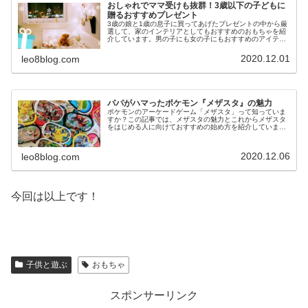
おしゃれでママ受けも抜群！3歳以下の子どもに
贈るおすすめプレゼント
3歳の娘と1歳の息子に買ってあげたプレゼントの中から厳
選して、家のインテリアとしてもおすすめのおもちゃを紹
介しています。男の子にも女の子にもおすすめのアイテム
ばかりなので、2020年のクリスマスプレゼントとしても参
考になると思います。
2020.12.01
leo8blog.com
パパがハマったポケモン『メザスタ』の魅力
ポケモンのアーケードゲーム「メザスタ」って知っていま
すか？この記事では、メザスタの魅力とこれからメザスタ
をはじめる人に向けておすすめの始め方を紹介していま
す。子供がやっているのを見て、パパが夢中になってしま
いました。
2020.12.06
leo8blog.com
今回は以上です！
子供と遊ぶ
おもちゃ
スポンサーリンク