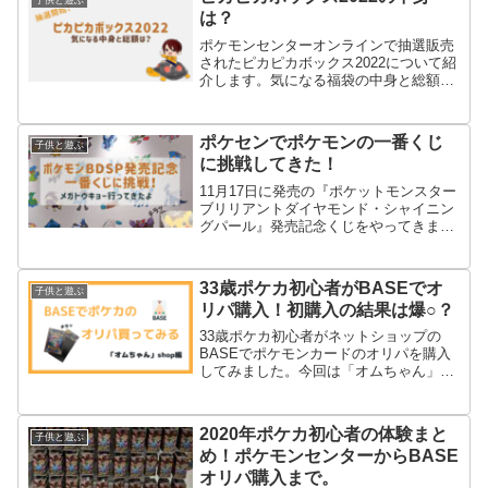
は？
ポケモンセンターオンラインで抽選販売
されたピカピカボックス2022について紹
介します。気になる福袋の中身と総額に
ついてこのページでレポートしていきま
す。2021年版の結果も合わせて紹介。
ポケセンでポケモンの一番くじ
子供と遊ぶ
に挑戦してきた！
11月17日に発売の『ポケットモンスター
ブリリアントダイヤモンド・シャイニン
グパール』発売記念くじをやってきまし
た。ポケモンセンターで購入したのでポ
ケカの販売状況もおまけで書いてます。
33歳ポケカ初心者がBASEでオ
子供と遊ぶ
リパ購入！初購入の結果は爆○？
33歳ポケカ初心者がネットショップの
BASEでポケモンカードのオリパを購入
してみました。今回は「オムちゃん」
shopさんで1P1000円のオリパを2パック
購入しました。はじめての購入結果はま
さかの爆○でした。
2020年ポケカ初心者の体験まと
子供と遊ぶ
め！ポケモンセンターからBASE
オリパ購入まで。