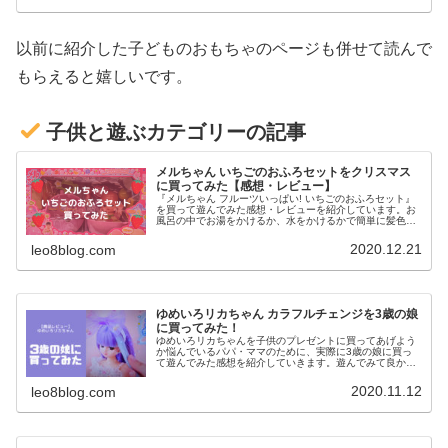
以前に紹介した子どものおもちゃのページも併せて読んで
もらえると嬉しいです。
子供と遊ぶカテゴリーの記事
メルちゃん いちごのおふろセットをクリスマス
に買ってみた【感想・レビュー】
『メルちゃん フルーツいっぱい! いちごのおふろセット』
を買って遊んでみた感想・レビューを紹介しています。お
風呂の中でお湯をかけるか、水をかけるかで簡単に髪色を
変えることができ、お風呂出た後のお世話アイテムも豊富
なので、3歳の女の子のおもちゃとしてはおすすめできる
2020.12.21
leo8blog.com
ものになってました。
ゆめいろリカちゃん カラフルチェンジを3歳の娘
に買ってみた！
ゆめいろリカちゃんを子供のプレゼントに買ってあげよう
か悩んでいるパパ・ママのために、実際に3歳の娘に買っ
て遊んでみた感想を紹介していきます。遊んでみて良かっ
た点、いまいちだった点をレビューしてますので、購入前
の参考にしてみてください。
2020.11.12
leo8blog.com