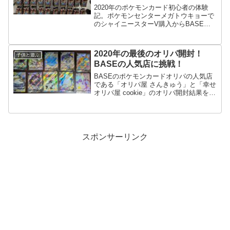
2020年のポケモンカード初心者の体験
記。ポケモンセンターメガトウキョーで
のシャイニースターV購入からBASEで
オリパ購入まで。「オムちゃん」shop、
りゅーくんオリパ、オリパ屋 さんきゅ
う、幸せオリパ屋等、BASE人気店の結
2020年の最後のオリパ開封！
子供と遊ぶ
果盛りだくさんのまとめ記事です。
BASEの人気店に挑戦！
BASEのポケモンカードオリパの人気店
である「オリパ屋 さんきゅう」と「幸せ
オリパ屋 cookie」のオリパ開封結果を紹
介します。2020年最後のオリパ開封で、
2021年につなげたいところですが運のわ
るいポケカ初心者の開封結果はどんなも
のか見てみてください。
スポンサーリンク