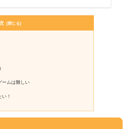
次
！
う
ゲームは難しい
たい！